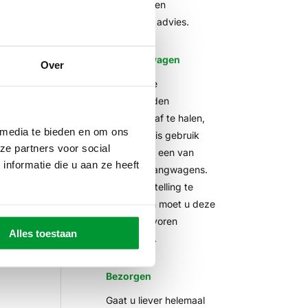
haardhout en
vrijblijvend advies.
Aanhangwagen
Over
Om grotere
hoeveelheden
haardhout af te halen,
 media te bieden en om ons
kunt u gratis gebruik
ze partners voor social
maken van een van
nformatie die u aan ze heeft
onze aanhangwagens.
Om teleurstelling te
voorkomen moet u deze
wel van tevoren
Alles toestaan
reserveren.
Bezorgen
Gaat u liever helemaal