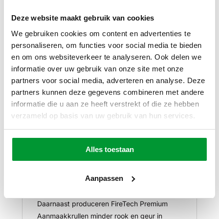
Deze hoogwaardige aanmaakkrullen zijn
Deze website maakt gebruik van cookies
speciaal ontworpen om snel te ontvlammen
en langdurige vlammen te produceren.
We gebruiken cookies om content en advertenties te
Dankzij hun unieke samenstelling van
personaliseren, om functies voor social media te bieden
en om ons websiteverkeer te analyseren. Ook delen we
natuurlijke houtvezels en plantaardige olie
informatie over uw gebruik van onze site met onze
zijn ze buitengewoon effectief en
partners voor social media, adverteren en analyse. Deze
betrouwbaar.
partners kunnen deze gegevens combineren met andere
Waarom kiezen voor FireTech Premium
informatie die u aan ze heeft verstrekt of die ze hebben
Aanmaakkrullen?
verzameld op basis van uw gebruik van hun services.
Allereerst bieden ze een uitstekende
brandduur, waardoor je voldoende tijd hebt
om je brandstapel op te bouwen. Of je nu
Alles toestaan
een gezellige avond bij de open haard wilt
doorbrengen of een zomerse barbecue
Aanpassen
organiseert, deze aanmaakkrullen zorgen
ervoor dat je vuur snel en langdurig brandt.
Daarnaast produceren FireTech Premium
Aanmaakkrullen minder rook en geur in